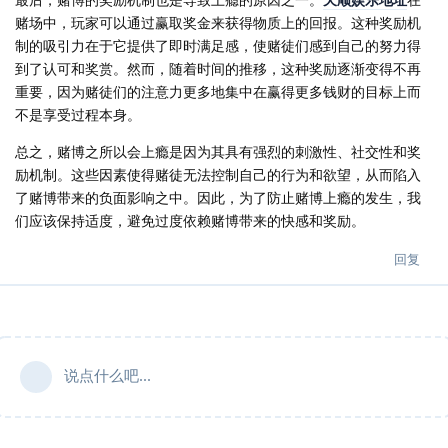
赌场中，玩家可以通过赢取奖金来获得物质上的回报。这种奖励机
制的吸引力在于它提供了即时满足感，使赌徒们感到自己的努力得
到了认可和奖赏。然而，随着时间的推移，这种奖励逐渐变得不再
重要，因为赌徒们的注意力更多地集中在赢得更多钱财的目标上而
不是享受过程本身。
总之，赌博之所以会上瘾是因为其具有强烈的刺激性、社交性和奖
励机制。这些因素使得赌徒无法控制自己的行为和欲望，从而陷入
了赌博带来的负面影响之中。因此，为了防止赌博上瘾的发生，我
们应该保持适度，避免过度依赖赌博带来的快感和奖励。
回复
说点什么吧...