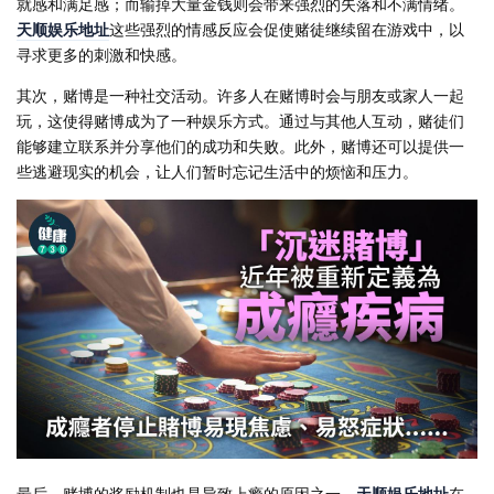
就感和满足感；而输掉大量金钱则会带来强烈的失落和不满情绪。
天顺娱乐地址
这些强烈的情感反应会促使赌徒继续留在游戏中，以
寻求更多的刺激和快感。
其次，赌博是一种社交活动。许多人在赌博时会与朋友或家人一起
玩，这使得赌博成为了一种娱乐方式。通过与其他人互动，赌徒们
能够建立联系并分享他们的成功和失败。此外，赌博还可以提供一
些逃避现实的机会，让人们暂时忘记生活中的烦恼和压力。
最后，赌博的奖励机制也是导致上瘾的原因之一。
天顺娱乐地址
在