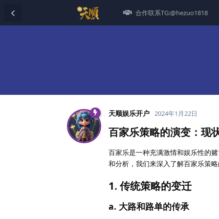
合作联系TG:@hezuo1818
天顺娱乐开户
2024年1月22日
百家乐策略的演变：现
百家乐是一种充满激情和娱乐性的赌
和分析，我们来深入了解百家乐策略
1. 传统策略的变迁
a. 大路和路单的传承