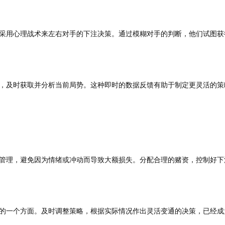
采用心理战术来左右对手的下注决策。通过模糊对手的判断，他们试图获
，及时获取并分析当前局势。这种即时的数据反馈有助于制定更灵活的策
管理，避免因为情绪或冲动而导致大额损失。分配合理的赌资，控制好下
的一个方面。及时调整策略，根据实际情况作出灵活变通的决策，已经成