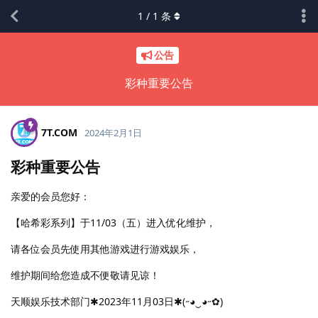
1
/
1
条
公告
彩种重要公告
7T.​COM
2024年2月1日
彩种重要公告
亲爱的会员您好：
【哈希彩系列】于11/03（五）进入优化维护，
请各位会员先使用其他游戏进行游戏娱乐，
维护期间给您造成不便敬请见谅！
天顺娱乐技术部门✱2023年11月03日✱(˶◕‿◕˶✿)