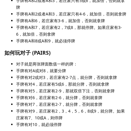
手牌有A和2或者A和3，若庄家只有5或6，就加倍，否则就拿
牌
手牌有A和2或者A和3，若庄家只有4-6，就加倍，否则就拿牌
手牌有A和6，若庄家有3-6，就加倍，否则就拿牌
手牌有A和7，若庄家有2，7或8，那就停牌。如果庄家有3-
6，就加倍，否则拿牌
手牌有A和8或A和9，就必须停牌
如何玩对子 (PAIRS)
对子就是两张牌面数值一样的牌：
手牌有对A或对8，就要分牌
手牌有对2或对3，若庄家有2-7点，就分牌，否则就拿牌
手牌有对4，若庄家有5或6，那就分牌，否则就拿牌
手牌有对5，若庄家有2-9，那就双倍下注，否则就拿牌
手牌有对6，若庄家有2-6，就分牌，否则就拿牌
手牌有对7，若庄家有2-7，就分牌，否则就拿牌
手牌有对9，若庄家有2，3，4，5，6，8或9，就分牌。如果
庄家有7、10或A，则停牌
手牌有对10，就必须停牌