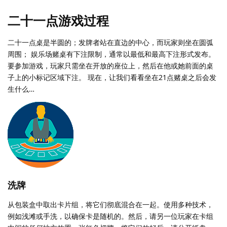
二十一点游戏过程
二十一点桌是半圆的；发牌者站在直边的中心，而玩家则坐在圆弧
周围； 娱乐场赌桌有下注限制，通常以最低和最高下注形式发布。
要参加游戏，玩家只需坐在开放的座位上，然后在他或她前面的桌
子上的小标记区域下注。 现在，让我们看看坐在21点赌桌之后会发
生什么…
洗牌
从包装盒中取出卡片组，将它们彻底混合在一起。使用多种技术，
例如浅滩或手洗，以确保卡是随机的。然后，请另一位玩家在卡组