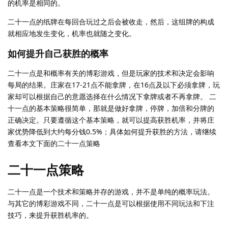
的机率是相同的。
二十一点的纸牌在每回合玩过之后会被收走，然后，这组牌的构成
就相应地发生变化，机率也就随之变化。
如何提升自己获胜的概率
二十一点是和概率有关的博彩游戏，但是玩家的技术和决定会影响
每局的结果。庄家在17-21点不能拿牌，在16点及以下必须拿牌，玩
家却可以根据自己的意愿选择在什么情况下拿牌或者不再拿牌。 二
十一点的基本策略很简单，那就是做好拿牌，停牌，加倍和分牌的
正确决定。只要遵循这个基本策略，就可以提高获胜机率，并将庄
家优势降低到大约每分钱0.5%；具体如何提升获胜的方法，请继续
查看本文下面的二十一点策略
二十一点策略
二十一点是一个技术和策略并存的游戏，并不是单纯的概率玩法。
与其它的博彩游戏不同，二十一点是可以根据使用不同玩法和下注
技巧，来提升获胜机率的。