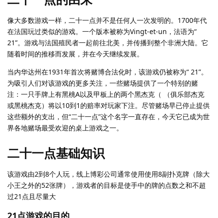
像大多数游戏一样，二十一点并不是任何人一次发明的。1700年代
在法国玩过类似的游戏。一个版本被称为Vingt-et-un，法语为“
21”。游戏与法国殖民者一起前往北美，并传播到整个非洲大陆。它
随着时间的推移而发展，并在今天继续发展。
当内华达州在1931年首次将赌博合法化时，该游戏仍被称为“ 21”。
为吸引人们对该游戏的更多关注，一些赌场提供了一个特别的赌
注：一只手牌上有黑桃A以及甲板上的两个黑杰克（ （俱乐部杰克
或黑桃杰克）将以10到1的赔率对玩家下注。尽管赌场早已停止提供
这些额外的支出，但“二十一点”这个名字一直存在，今天它已成为世
界各地赌场最受欢迎的桌上游戏之一。
二十一点基础知识
该游戏由2到8个人玩，线上博彩公司通常使用使用8副扑克牌（除大
小王之外的52张牌），游戏者的目标是使手中的牌的点数之和不超
过21点且尽量大
21点游戏的目的