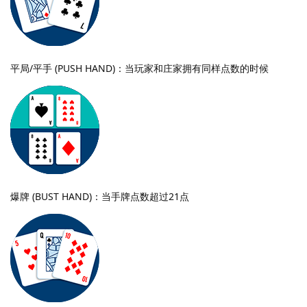
平局/平手 (PUSH HAND)：当玩家和庄家拥有同样点数的时候
爆牌 (BUST HAND)：当手牌点数超过21点