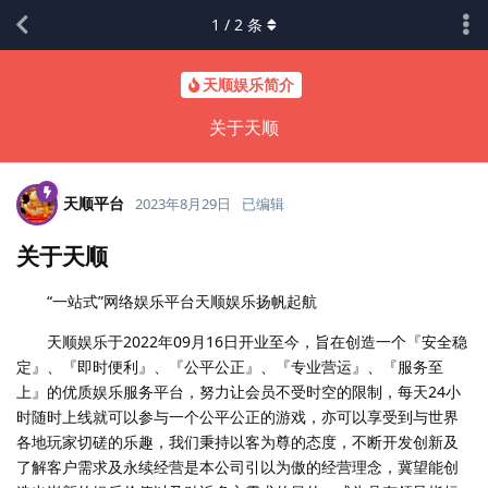
1
/
2
条
天顺娱乐简介
关于天顺
天顺平台
2023年8月29日
已编辑
关于天顺
“一站式”网络娱乐平台天顺娱乐扬帆起航
天顺娱乐于2022年09月16日开业至今，旨在创造一个『安全稳
定』、『即时便利』、『公平公正』、『专业营运』、『服务至
上』的优质娱乐服务平台，努力让会员不受时空的限制，每天24小
时随时上线就可以参与一个公平公正的游戏，亦可以享受到与世界
各地玩家切磋的乐趣，我们秉持以客为尊的态度，不断开发创新及
了解客户需求及永续经营是本公司引以为傲的经营理念，冀望能创