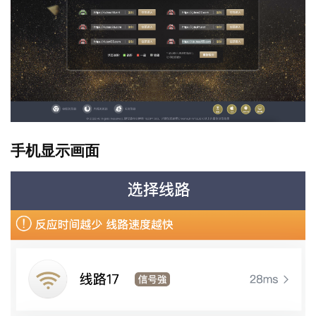
手机显示画面