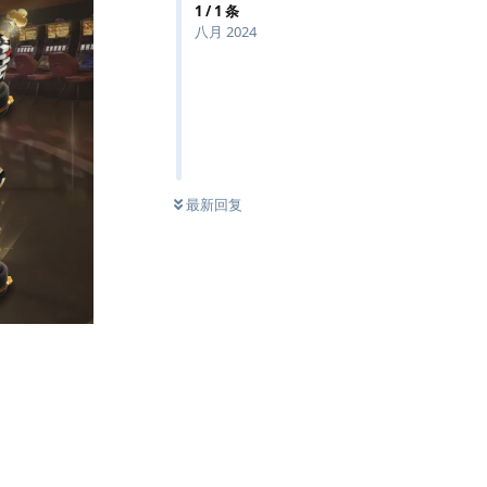
1
/
1
条
八月 2024
最新回复