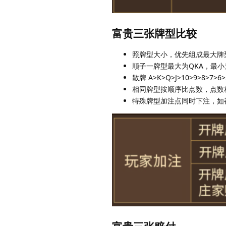
富贵三张牌型比较
照牌型大小，优先组成最大牌
顺子一牌型最大为QKA，最小为
散牌 A>K>Q>J>10>9>8>7>6>
相同牌型按顺序比点数，点数
特殊牌型加注点同时下注，如