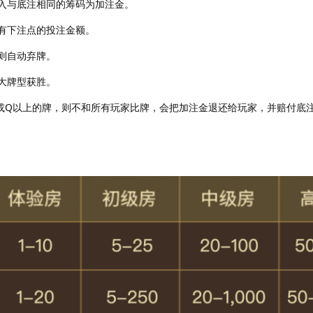
入与底注相同的筹码为加注金。
有下注点的投注金额。
则自动弃牌。
大牌型获胜。
或Q以上的牌，则不和所有玩家比牌，会把加注金退还给玩家，并赔付底