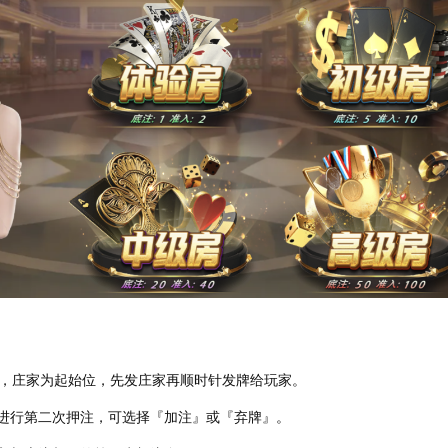
），庄家为起始位，先发庄家再顺时针发牌给玩家。
进行第二次押注，可选择『加注』或『弃牌』。