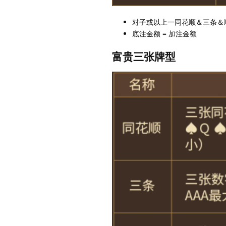
对子或以上一同花顺＆三条＆
底注金额 = 加注金额
富贵三张牌型