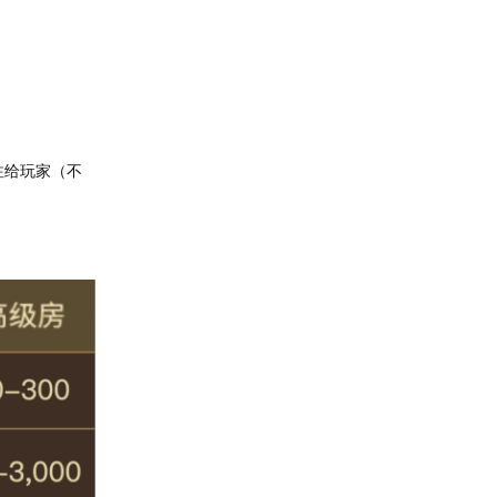
注给玩家（不