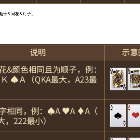
顺子&同花&对子。