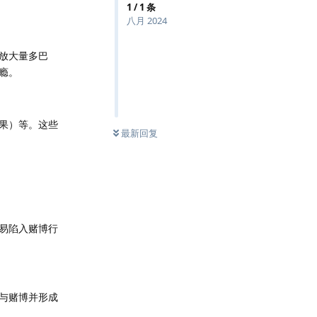
1
/
1
条
八月 2024
放大量多巴
瘾。
果）等。这些
最新回复
易陷入赌博行
与赌博并形成