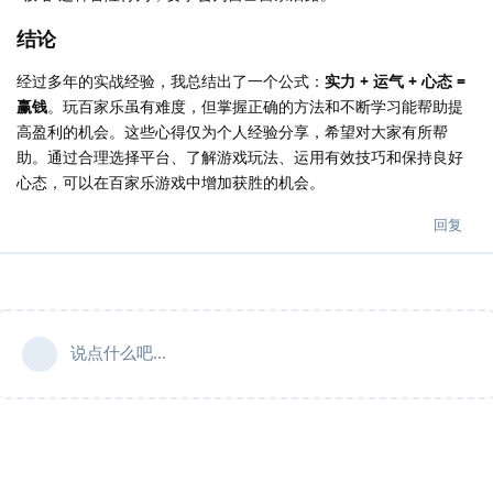
结论
经过多年的实战经验，我总结出了一个公式：
实力 + 运气 + 心态 =
赢钱
。玩百家乐虽有难度，但掌握正确的方法和不断学习能帮助提
高盈利的机会。这些心得仅为个人经验分享，希望对大家有所帮
助。通过合理选择平台、了解游戏玩法、运用有效技巧和保持良好
心态，可以在百家乐游戏中增加获胜的机会。
回复
说点什么吧...