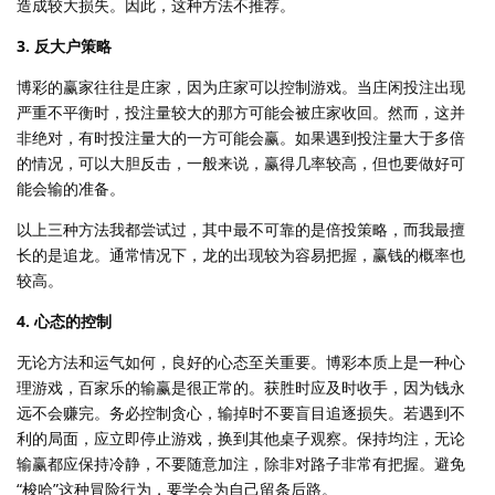
造成较大损失。因此，这种方法不推荐。
3. 反大户策略
博彩的赢家往往是庄家，因为庄家可以控制游戏。当庄闲投注出现
严重不平衡时，投注量较大的那方可能会被庄家收回。然而，这并
非绝对，有时投注量大的一方可能会赢。如果遇到投注量大于多倍
的情况，可以大胆反击，一般来说，赢得几率较高，但也要做好可
能会输的准备。
以上三种方法我都尝试过，其中最不可靠的是倍投策略，而我最擅
长的是追龙。通常情况下，龙的出现较为容易把握，赢钱的概率也
较高。
4. 心态的控制
无论方法和运气如何，良好的心态至关重要。博彩本质上是一种心
理游戏，百家乐的输赢是很正常的。获胜时应及时收手，因为钱永
远不会赚完。务必控制贪心，输掉时不要盲目追逐损失。若遇到不
利的局面，应立即停止游戏，换到其他桌子观察。保持均注，无论
输赢都应保持冷静，不要随意加注，除非对路子非常有把握。避免
“梭哈”这种冒险行为，要学会为自己留条后路。