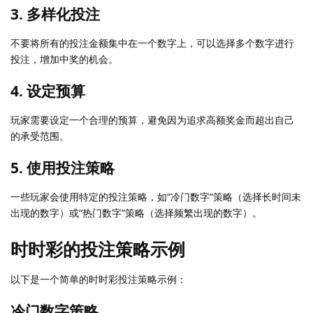
3. 多样化投注
不要将所有的投注金额集中在一个数字上，可以选择多个数字进行
投注，增加中奖的机会。
4. 设定预算
玩家需要设定一个合理的预算，避免因为追求高额奖金而超出自己
的承受范围。
5. 使用投注策略
一些玩家会使用特定的投注策略，如“冷门数字”策略（选择长时间未
出现的数字）或“热门数字”策略（选择频繁出现的数字）。
时时彩的投注策略示例
以下是一个简单的时时彩投注策略示例：
冷门数字策略