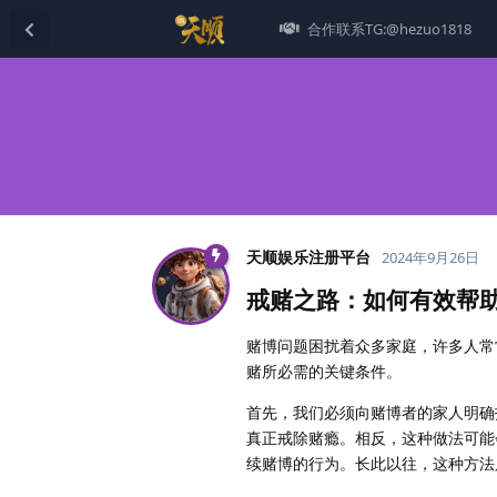
合作联系TG:@hezuo1818
天顺娱乐注册平台
2024年9月26日
戒赌之路：如何有效帮
赌博问题困扰着众多家庭，许多人常
赌所必需的关键条件。
首先，我们必须向赌博者的家人明确
真正戒除赌瘾。相反，这种做法可能
续赌博的行为。长此以往，这种方法