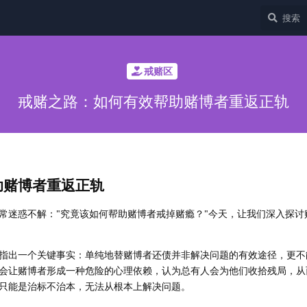
戒赌区
戒赌之路：如何有效帮助赌博者重返正轨
助赌博者重返正轨
常迷惑不解："究竟该如何帮助赌博者戒掉赌瘾？"今天，让我们深入探讨
指出一个关键事实：单纯地替赌博者还债并非解决问题的有效途径，更不
会让赌博者形成一种危险的心理依赖，认为总有人会为他们收拾残局，从
只能是治标不治本，无法从根本上解决问题。