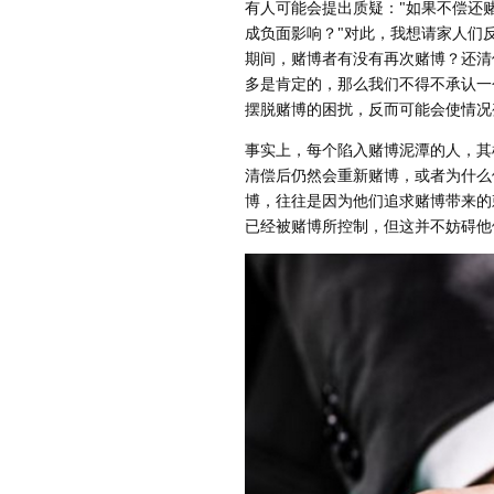
有人可能会提出质疑："如果不偿还
成负面影响？"对此，我想请家人们
期间，赌博者有没有再次赌博？还清
多是肯定的，那么我们不得不承认一
摆脱赌博的困扰，反而可能会使情况
事实上，每个陷入赌博泥潭的人，其
清偿后仍然会重新赌博，或者为什么
博，往往是因为他们追求赌博带来的
已经被赌博所控制，但这并不妨碍他