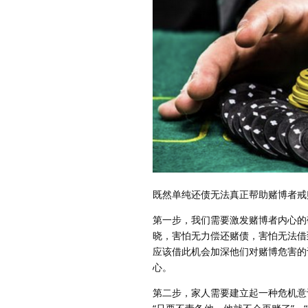
既然单纯还债无法真正帮助赌博者戒
第一步，我们需要激发赌博者内心的
晓，害怕无力偿还赌债，害怕无法借
应该借此机会加深他们对赌博危害的
心。
第二步，家人需要建立起一种危机意