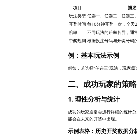
项目
描述
玩法类型
任选一、任选二、任选三
开奖时间
每10分钟开奖一次，全天
赔率
不同玩法的赔率各异，通
中奖规则
根据投注号码与开奖号码
例：基本玩法示例
例如，若选择“任选三”玩法，玩家
二、成功玩家的策略
1. 理性分析与统计
成功的玩家通常会进行详细的统计分
能会在未来的开奖中出现。
示例表格：历史开奖数据分