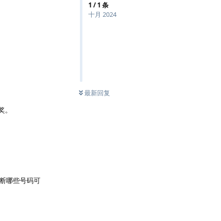
1
/
1
条
十月 2024
最新回复
奖。
断哪些号码可