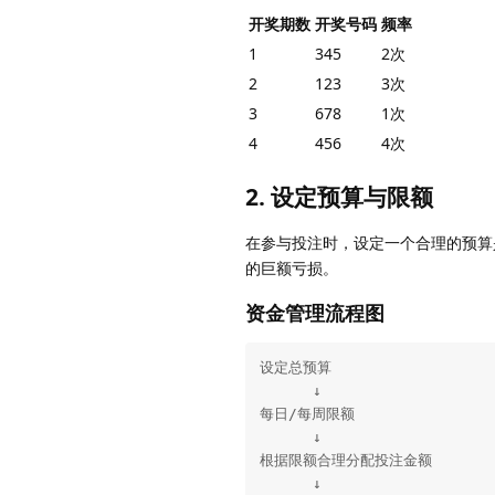
开奖期数
开奖号码
频率
1
345
2次
2
123
3次
3
678
1次
4
456
4次
2. 设定预算与限额
在参与投注时，设定一个合理的预算
的巨额亏损。
资金管理流程图
设定总预算

      ↓

每日/每周限额

      ↓

根据限额合理分配投注金额

      ↓
