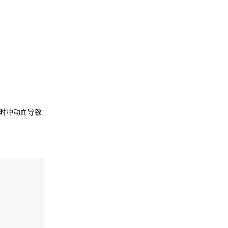
时冲动而导致