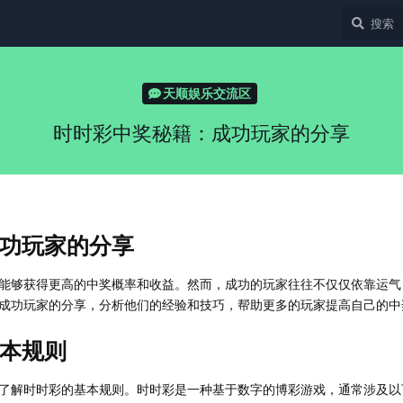
天顺娱乐交流区
时时彩中奖秘籍：成功玩家的分享
功玩家的分享
能够获得更高的中奖概率和收益。然而，成功的玩家往往不仅仅依靠运气
成功玩家的分享，分析他们的经验和技巧，帮助更多的玩家提高自己的中
本规则
了解时时彩的基本规则。时时彩是一种基于数字的博彩游戏，通常涉及以