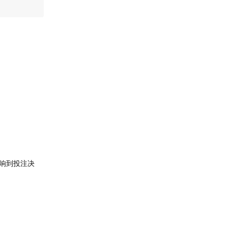
响到投注决