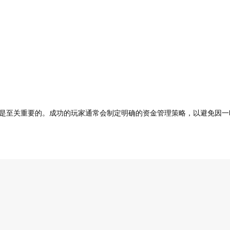
是至关重要的。成功的玩家通常会制定明确的资金管理策略，以避免因一