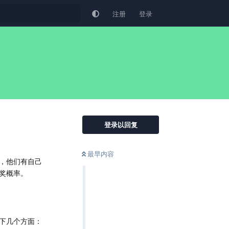
注册
登录
登录以回复
最早内容
，他们有自己
奖概率。
下几个方面：