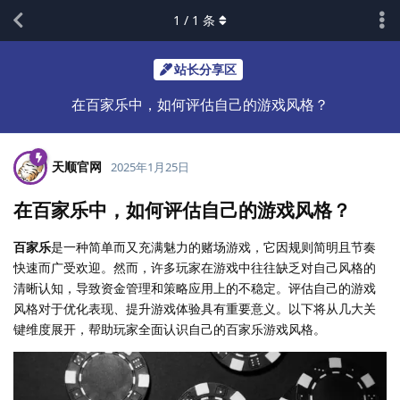
1
/
1
条
站长分享区
在百家乐中，如何评估自己的游戏风格？
天顺官网
2025年1月25日
在百家乐中，如何评估自己的游戏风格？
百家乐
是一种简单而又充满魅力的赌场游戏，它因规则简明且节奏
快速而广受欢迎。然而，许多玩家在游戏中往往缺乏对自己风格的
清晰认知，导致资金管理和策略应用上的不稳定。评估自己的游戏
风格对于优化表现、提升游戏体验具有重要意义。以下将从几大关
键维度展开，帮助玩家全面认识自己的百家乐游戏风格。