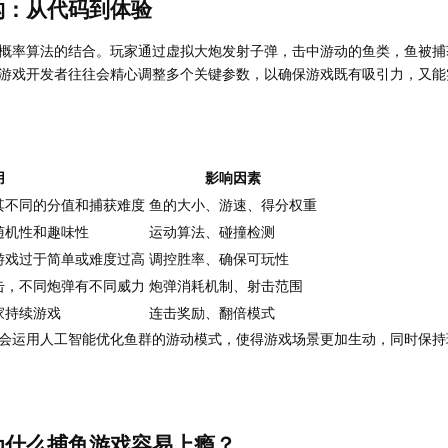
构：从代码到体验
概率算法的结合。玩家通过虚拟大炮发射子弹，击中游动的鱼类，鱼被捕
游戏开发者往往会精心调整多个关键参数，以确保游戏既有吸引力，又能
用
影响因素
其不同的分值和捕获难度
鱼的大小、游速、得分权重
随机性和趣味性
运动算法、碰撞检测
游戏过于简单或难度过高
调控胜率、确保可玩性
击，不同炮弹有不同威力
炮弹消耗机制、射击范围
家持续游戏
连击奖励、翻倍模式
会运用人工智能优化鱼群的游动模式，使得游戏场景更加生动，同时保持
为什么捕鱼游戏容易上瘾？