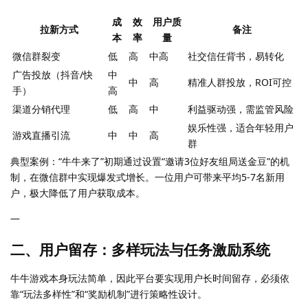
成
效
用户质
拉新方式
备注
本
率
量
微信群裂变
低
高
中高
社交信任背书，易转化
广告投放（抖音/快
中
中
高
精准人群投放，ROI可控
手）
高
渠道分销代理
低
高
中
利益驱动强，需监管风险
娱乐性强，适合年轻用户
游戏直播引流
中
中
高
群
典型案例：“牛牛来了”初期通过设置“邀请3位好友组局送金豆”的机
制，在微信群中实现爆发式增长。一位用户可带来平均5-7名新用
户，极大降低了用户获取成本。
—
二、用户留存：多样玩法与任务激励系统
牛牛游戏本身玩法简单，因此平台要实现用户长时间留存，必须依
靠“玩法多样性”和“奖励机制”进行策略性设计。