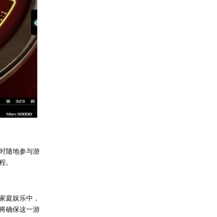
时随地参与游
程。
家庭娱乐中，
将确保这一游