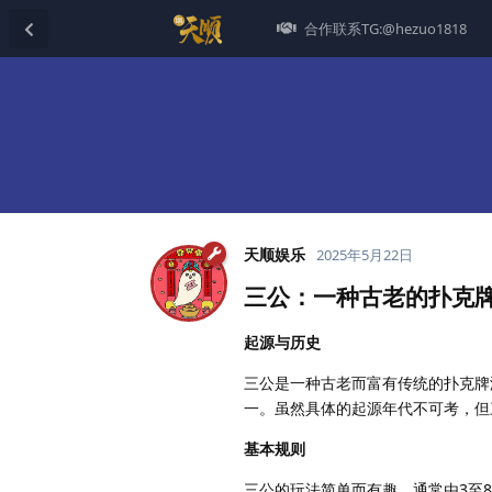
合作联系TG:@hezuo1818
天顺娱乐
2025年5月22日
三公：一种古老的扑克
起源与历史
三公是一种古老而富有传统的扑克牌
一。虽然具体的起源年代不可考，但
基本规则
三公的玩法简单而有趣，通常由3至