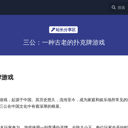
站长分享区
三公：一种古老的扑克牌游戏
牌游戏
游戏，起源于中国。其历史悠久，流传至今，成为家庭和娱乐场所常见的
三公在中国文化中有着深厚的根基。
8名玩家参与。游戏使用一副普通扑克牌，去除大小王。每位玩家在开始