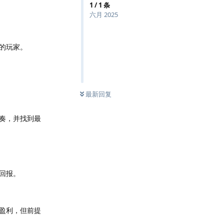
1
/
1
条
六月 2025
的玩家。
最新回复
奏，并找到最
回报。
盈利，但前提