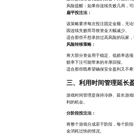
风险提醒：如果你连续失败几局，可
扁平投注法：
该策略要求每次投注固定金额，无论
因连续失败而导致资金大幅减少。
适合那些不想承担过高风险的玩家，
风险转移策略：
将大部分资金用于稳定、低赔率选项
赔率下注可能带来的丰厚回报。
适合那些既希望确保安全盈利又不希
三、利用时间管理延长
游戏时间管理是保持冷静、延长游戏
利的机会。
分阶段投注法：
将整个游戏分成若干阶段，每个阶段
金消耗过快的情况。