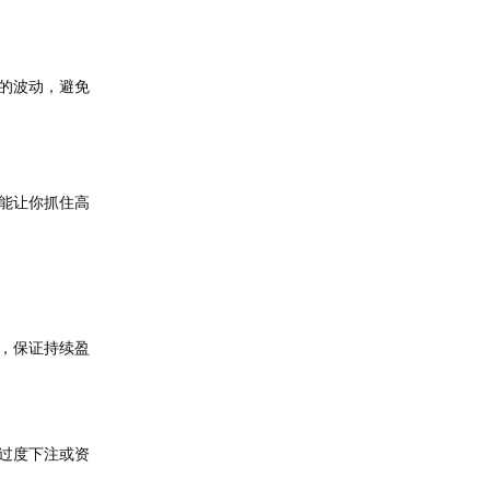
的波动，避免
能让你抓住高
，保证持续盈
过度下注或资