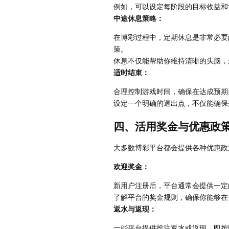
例如，可以设定每阶段的目标收益和
中途休息策略：
在博彩过程中，定期休息是非常必要
策。
休息不仅能帮助你维持清晰的头脑，
适时结束：
合理控制游戏时间，确保在达成预期
设定一个明确的退出点，不仅能确保
四、活用奖金与优惠政
大多数博彩平台都会提供各种优惠政
欢迎奖金：
新用户注册后，平台通常会提供一定
了解平台的奖金规则，确保你能够在
返水与返现：
一些平台提供投注返水或返现，即按