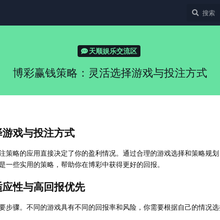
天顺娱乐交流区
博彩赢钱策略：灵活选择游戏与投注方式
择游戏与投注方式
注策略的应用直接决定了你的盈利情况。通过合理的游戏选择和策略规划
是一些实用的策略，帮助你在博彩中获得更好的回报。
适应性与高回报优先
要步骤。不同的游戏具有不同的回报率和风险，你需要根据自己的情况选