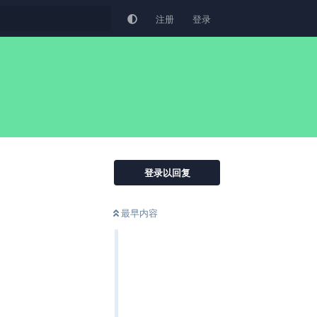
注册
登录
？
登录以回复
最早内容