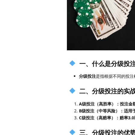
一、什么是分级投
分级投注
是指根据不同的投注
二、分级投注的实
A级投注（高胜率）：投注金额
B级投注（中等风险）：适用于赔
C级投注（高赔率）：赔率3.
三、分级投注的优