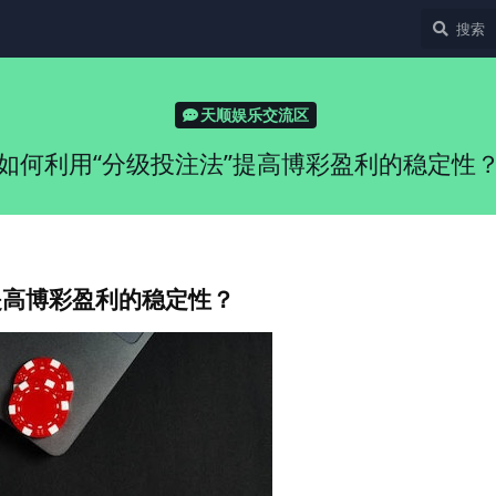
天顺娱乐交流区
如何利用“分级投注法”提高博彩盈利的稳定性
提高博彩盈利的稳定性？