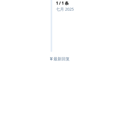
1
/
1
条
七月 2025
最新回复