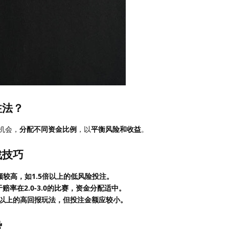
注法？
机会，
分配不同资金比例
，以
平衡风险和收益
。
战技巧
较高，如1.5倍以上的低风险投注。
率在2.0-3.0的比赛，资金分配适中。
0以上的高回报玩法，但投注金额应较小。
势