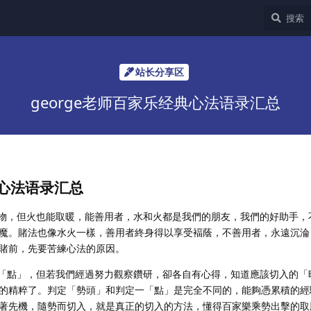
站长分享区
george老师百家乐经典心法语录汇总
典心法语录汇总
毀物，但火也能取暖，能善用者，水和火都是我們的朋友，我們的好助手，
魔。賭法也像水火一樣，善用者終身得以享受褔蔭，不善用者，永遠沉淪
賭前，先要苦練心法的原因。
一「點」，但若我們經過努力觀察鑽研，卻各自有心得，知道應該切入的「
的精粹了。判定「勢頭」和判定一「點」是完全不同的，能夠憑累積的經
著先機，隨勢而切入，就是真正的切入的方法，懂得百家樂乘勢出擊的取