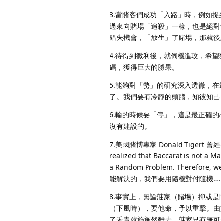
3.當賭客們成功「入路」時，例如
過來向賭場「追殺」一樣，也是絕對
錯失機會，「放生」了賭場，那就後
4.待得到微利後，就伺機進攻，希
碼，獲得巨大的勝果。
5.能夠對「勢」的研究深入透徹，
了。我們要有冷靜的頭腦，知彼知己
6.輸的時候要「停」，這是最正確
沒有建設的。
7.美國賭博專家 Donald Tigert 曾經在
realized that Baccarat is not a M
a Random Problem. Theref
能解決的，我們要用隨機對付隨機…
8.事實上，無論莊家（賭場）抑或
（下風時），要他命，予以重擊。由
了禾青就施施然離去，莊家只有無可