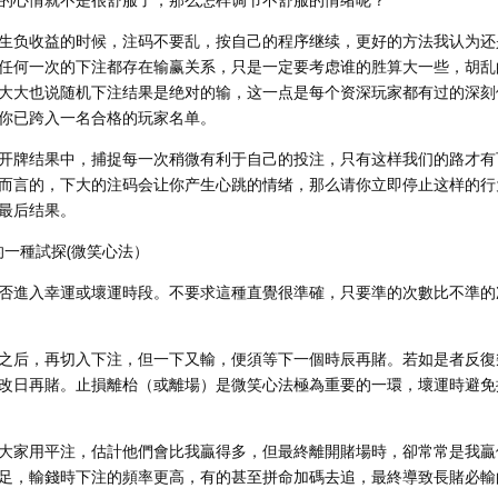
生负收益的时候，注码不要乱，按自己的程序继续，更好的方法我认为还
任何一次的下注都存在输赢关系，只是一定要考虑谁的胜算大一些，胡乱
大大也说随机下注结果是绝对的输，这一点是每个资深玩家都有过的深刻
你已跨入一名合格的玩家名单。
开牌结果中，捕捉每一次稍微有利于自己的投注，只有这样我们的路才有
而言的，下大的注码会让你产生心跳的情绪，那么请你立即停止这样的行
最后结果。
的一種試探(微笑心法）
否進入幸運或壞運時段。不要求這種直覺很準確，只要準的次數比不準的
之后，再切入下注，但一下又輸，便須等下一個時辰再賭。若如是者反復
改日再賭。止損離枱（或離場）是微笑心法極為重要的一環，壞運時避免
大家用平注，估計他們會比我贏得多，但最終離開賭場時，卻常常是我贏
足，輸錢時下注的頻率更高，有的甚至拼命加碼去追，最終導致長賭必輸