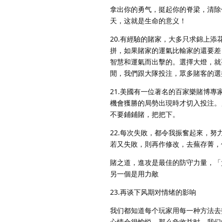
拿出你的勇气，挺起你的脊梁，清除
天，这就是生命的意义！
20.有經驗的賭家，大多只求錦上
拼，如果賭家的運氣比輸家的還要差
智慧和運氣而出擊的。選擇大燈，就
閒，我們跟大隊投注，眾多賭客的選
21.美國有一位著名的百家樂賭博專家
機會獲勝的局勢出現時才切入投注。
不要鋪鋪賭，把把下。
22.每次失敗，都令我振奮起來，
若又失敗，則再作修改，去蕪存菁，
賭之道，進攻是最佳的防守力量，「
另一個是用力敵
23.再谈下风期对情绪的影响
我们都知道每个玩家用每一种方法去
心情会很愉悦，那么负收益时，我们