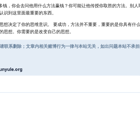
了很多钱，你会去问他用什么方法赢钱？你可能让他传授你取胜的方法。别人
认识到这里面最重要的东西。
思想决定了你的思维意识。 要成功，方法并不重要，重要的是你具有什
的思想。你需要的是改变自己的思想。
请联系删除；文章内相关赌博行为一律与本站无关，如出问题本站不承担
hunyule.org