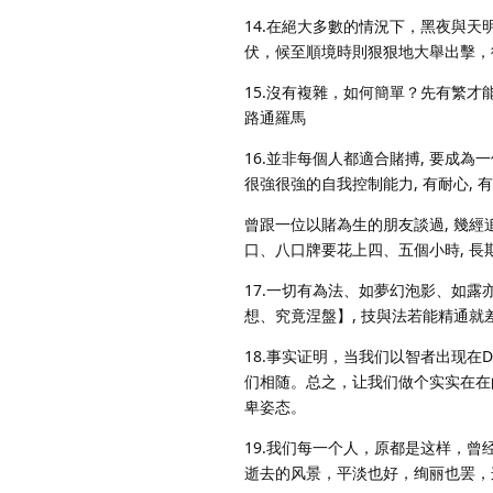
14.在絕大多數的情況下，黑夜與
伏，候至順境時則狠狠地大舉出擊，
15.沒有複雜，如何簡單？先有繁才能
路通羅馬
16.並非每個人都適合賭搏, 要成為
很強很強的自我控制能力, 有耐心, 
曾跟一位以賭為生的朋友談過, 幾經
口、八口牌要花上四、五個小時, 長
17.一切有為法、如夢幻泡影、如露
想、究竟涅盤】, 技與法若能精通就差
18.事实证明，当我们以智者出现
们相随。总之，让我们做个实实在在
卑姿态。
19.我们每一个人，原都是这样，
逝去的风景，平淡也好，绚丽也罢，