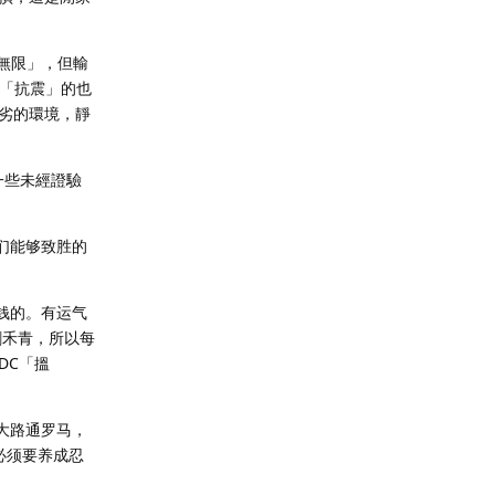
無限」，但輸
幅」或「抗震」的也
劣的環境，靜
一些未經證驗
们能够致胜的
钱的。有运气
割禾青，所以每
DC「搵
大路通罗马，
必须要养成忍