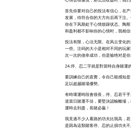
首先你要对自己的投法有信心，在产
发展，待符合你的大方向后再下注。
你在下风期处于心情烦躁状态。陶斯
和盈利都不影响你的心情时，我相信
投法有限，心法无限。在风云变化的
一些。注码的大小是相对不同的玩家
次一次的侥幸成功，但是输绝对是你
24.停、忍二字就是對當時自身賭運
要訓練自己的直覺，令自己能感知是
足以超越賭場優勢。
有時壞運時段會很長，停、忍若干手
道當日賭運不佳，要堅決認輸離場，
運時去到盡，長賭必贏！
我見過不少人看路的功夫比我高，若
是因為這類賭客停、忍的止損功夫不