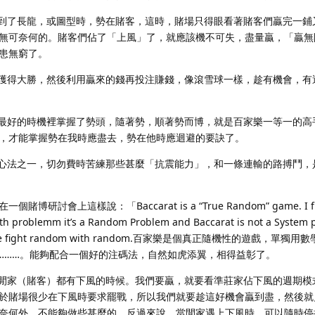
捉到了長龍，或圖型時，勢在賭客，這時，賭場只得眼看著賭客們贏完一鋪
無可奈何的。賭客們佔了「上風」了，就應該機不可失，盡量贏，「贏無
患無窮了。
望獲得大勝，然後利用贏來的錢再投注賺錢，像滾雪球一樣，趁有機會，有
在最好的時機裡掌握了勢頭，隨著勢，順著勢而博，就是百家樂一等一的高
，才能掌握勢在我時應盡去，勢在他時應迴避的要訣了。
的心法之一，切勿費時苦練那些甚麼「抗震能力」，和一條連輸的路搏鬥，
一個賭博研討會上這樣說：「Baccarat is a “True Random” game. I fin
ath problemm it’s a Random Problem and Baccarat is not a System p
ore, we fight random with random.百家樂是個真正隨機性的遊戲，單
………。能夠配合一個好的注碼法，自然如虎添翼，相得益彰了。
是閒家（賭客）都有下風的時候。我們要贏，就要看準莊家佔下風的週期模
於賭場很少在下風時要求罷戰，所以我們就要趁這好機會贏到盡，然後就
奈何外，不能夠做些甚麼的。反過來說，當閒家遇上下風時，可以隨時停