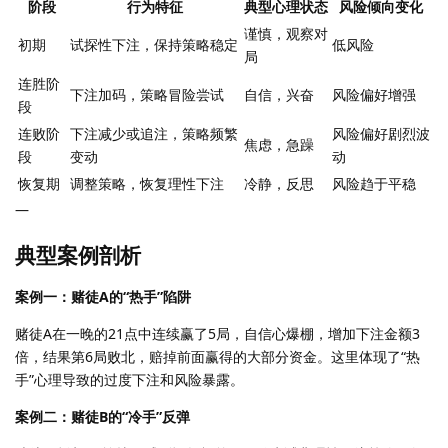
阶段
行为特征
典型心理状态
风险倾向变化
谨慎，观察对
初期
试探性下注，保持策略稳定
低风险
局
连胜阶
下注加码，策略冒险尝试
自信，兴奋
风险偏好增强
段
连败阶
下注减少或追注，策略频繁
风险偏好剧烈波
焦虑，急躁
段
变动
动
恢复期
调整策略，恢复理性下注
冷静，反思
风险趋于平稳
—
典型案例剖析
案例一：赌徒A的“热手”陷阱
赌徒A在一晚的21点中连续赢了5局，自信心爆棚，增加下注金额3
倍，结果第6局败北，赔掉前面赢得的大部分资金。这里体现了“热
手”心理导致的过度下注和风险暴露。
案例二：赌徒B的“冷手”反弹