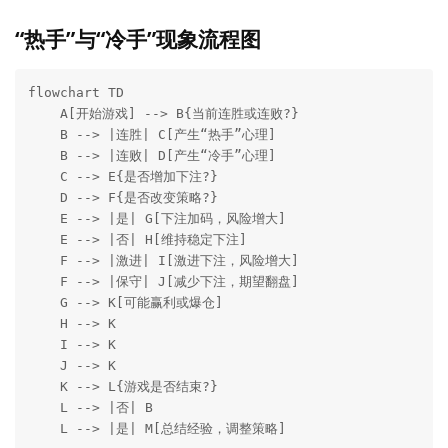
“热手”与“冷手”现象流程图
flowchart TD

    A[开始游戏] --> B{当前连胜或连败?}

    B --> |连胜| C[产生“热手”心理]

    B --> |连败| D[产生“冷手”心理]

    C --> E{是否增加下注?}

    D --> F{是否改变策略?}

    E --> |是| G[下注加码，风险增大]

    E --> |否| H[维持稳定下注]

    F --> |激进| I[激进下注，风险增大]

    F --> |保守| J[减少下注，期望翻盘]

    G --> K[可能赢利或爆仓]

    H --> K

    I --> K

    J --> K

    K --> L{游戏是否结束?}

    L --> |否| B

    L --> |是| M[总结经验，调整策略]