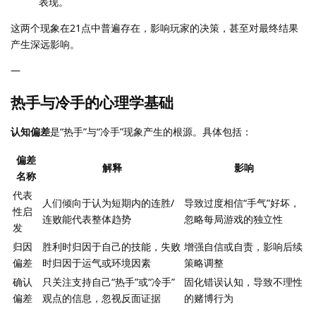
表现。
这两个现象在21点中普遍存在，影响玩家的决策，甚至对最终结果
产生深远影响。
—
热手与冷手的心理学基础
认知偏差
是“热手”与“冷手”现象产生的根源。具体包括：
偏差
解释
影响
名称
代表
人们倾向于认为短期内的连胜/
导致过度相信“手气”好坏，
性启
连败能代表整体趋势
忽略每局游戏的独立性
发
归因
胜利时归因于自己的技能，失败
增强自信或自责，影响后续
偏差
时归因于运气或环境因素
策略调整
确认
只关注支持自己“热手”或“冷手”
固化错误认知，导致不理性
偏差
观点的信息，忽视反面证据
的赌博行为