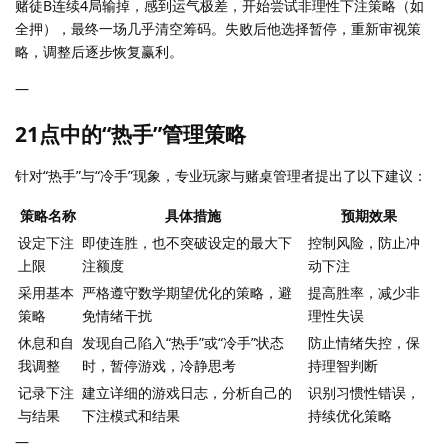
赌徒B连续4局输掉，感到运气极差，开始尝试非理性下注策略（如
全押），最终一场几乎清空筹码。失败后他选择暂停，重新审视策
略，调整后逐步恢复赢利。
—
21点中的“热手”管理策略
针对“热手”与“冷手”现象，专业玩家与赌桌管理者提出了以下建议：
策略名称
具体措施
预期效果
设定下注
即使连胜，也不突破设定的最大下
控制风险，防止冲
上限
注额度
动下注
采用基本
严格遵守数学期望优化的策略，避
提高胜率，减少非
策略
免情绪干扰
理性失误
休息和自
发现自己陷入“热手”或“冷手”状态
防止情绪失控，保
我调整
时，暂停游戏，冷静思考
持理智判断
记录下注
建立详细的游戏日志，分析自己的
识别习惯性错误，
与结果
下注模式和结果
持续优化策略
—