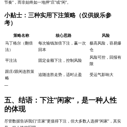
节奏”，而非始终如一地押“庄”或“闲”。
小贴士：三种实用下注策略（仅供娱乐参
考）
策略名称
核心思路
风险
马丁格尔（翻倍
每次输钱加倍下注，赢一次
极高风险，容易爆
法）
回本
仓
风险可控，回报有
平注法
固定金额下注，控制风险
限
跟庄/跟闲连胜策
追随连胜走势，适时止盈
受运气影响大
略
—
五、结语：下注“闲家”，是一种人性
的体现
尽管数据告诉我们“庄家”更值得下注，但大多数人选择“闲家”，其实