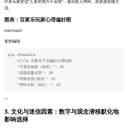
许多玩家坚信“人多的地方不会错”，看到多人押闲，就更愿意随大
流。
图表：百家乐玩家心理偏好图
mermaid
复制编辑
pie showData

    title 百家乐下注偏好心理结构

    "不喜欢抽佣（选闲）": 45

    "追随连赢走势": 30

    "纯靠直觉/迷信": 15

    "理性分析（选庄）": 10
—
3.
文化与迷信因素：数字与观念潜移默化地
影响选择