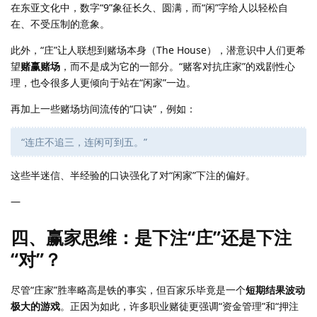
在东亚文化中，数字“9”象征长久、圆满，而“闲”字给人以轻松自
在、不受压制的意象。
此外，“庄”让人联想到赌场本身（The House），潜意识中人们更希
望
赌赢赌场
，而不是成为它的一部分。“赌客对抗庄家”的戏剧性心
理，也令很多人更倾向于站在“闲家”一边。
再加上一些赌场坊间流传的“口诀”，例如：
“连庄不追三，连闲可到五。”
这些半迷信、半经验的口诀强化了对“闲家”下注的偏好。
—
四、赢家思维：是下注“庄”还是下注
“对”？
尽管“庄家”胜率略高是铁的事实，但百家乐毕竟是一个
短期结果波动
极大的游戏
。正因为如此，许多职业赌徒更强调“资金管理”和“押注