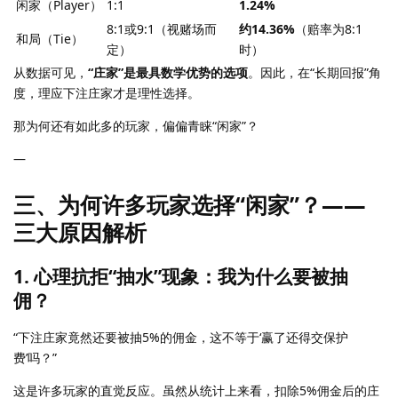
闲家（Player）
1:1
1.24%
8:1或9:1（视赌场而
约14.36%
（赔率为8:1
和局（Tie）
定）
时）
从数据可见，
“庄家”是最具数学优势的选项
。因此，在“长期回报”角
度，理应下注庄家才是理性选择。
那为何还有如此多的玩家，偏偏青睐“闲家”？
—
三、为何许多玩家选择“闲家”？——
三大原因解析
1.
心理抗拒“抽水”现象：我为什么要被抽
佣？
“下注庄家竟然还要被抽5%的佣金，这不等于‘赢了还得交保护
费’吗？”
这是许多玩家的直觉反应。虽然从统计上来看，扣除5%佣金后的庄