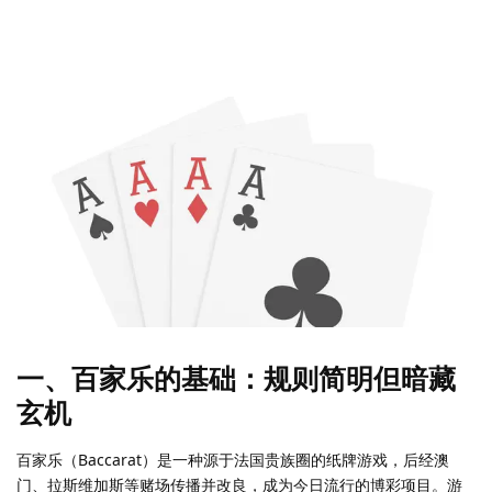
一、百家乐的基础：规则简明但暗藏
玄机
百家乐（Baccarat）是一种源于法国贵族圈的纸牌游戏，后经澳
门、拉斯维加斯等赌场传播并改良，成为今日流行的博彩项目。游