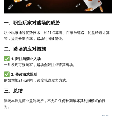
一、职业玩家对赌场的威胁
职业玩家通过优势技术，如21点算牌、百家乐缆追、轮盘转速计算
等，提高长期胜率，赌场利润被侵蚀。
二、赌场的应对措施
1. 限注与禁止入场
一旦发现可疑玩家，赌场会限注或请其离场。
2. 修改游戏规则
例如增加21点副牌，改变轮盘发力方式。
三、总结
赌场本质是商业盈利场所，不允许任何长期破坏其利润模式的行
为。