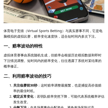
体育电子竞猜（Virtual Sports Betting）与真实赛事不同，它是电
脑模拟的虚拟比赛，赔率变化速度快，适合短时间内多次下注。
一、赔率波动的特性
虚拟体育赛事由系统随机生成，但赔率会根据历史模拟数据和即时
下注情况调整。短时间内的赔率变化，往往透露了系统对某结果的
概率修正。
二、利用赔率波动的技巧
关注临赛前30秒
：这时赔率调整最频繁，也是捕捉高价值赔
率的最佳时机。
锁定反常变化
：若弱队赔率突然下降，可能代表系统概率评估
发生改变。
分散下注
：在多场赛事中分配资金，避免单场风险过高。