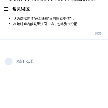
三、常见误区
认为虚拟体育“完全随机”而忽略赔率信号。
在短时间内频繁重注同一场，忽略资金分配。
回复
说点什么吧...