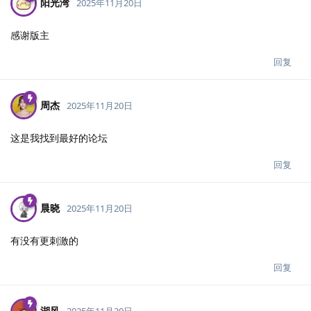
阳光湾
2025年11月20日
感谢版主
回复
周杰
2025年11月20日
这是我找到最好的论坛
回复
晨晓
2025年11月20日
有没有更刺激的
回复
湖风
2025年11月20日