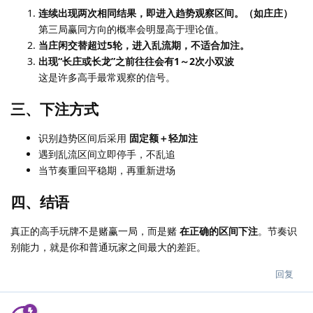
连续出现两次相同结果，即进入趋势观察区间。（如庄庄）
第三局赢同方向的概率会明显高于理论值。
当庄闲交替超过5轮，进入乱流期，不适合加注。
出现“长庄或长龙”之前往往会有1～2次小双波
这是许多高手最常观察的信号。
三、下注方式
识别趋势区间后采用
固定额＋轻加注
遇到乱流区间立即停手，不乱追
当节奏重回平稳期，再重新进场
四、结语
真正的高手玩牌不是赌赢一局，而是赌
在正确的区间下注
。节奏识
别能力，就是你和普通玩家之间最大的差距。
回复