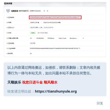
以上内容通过网络搬运，如侵权，请联系删除；文章内相关赌
博行为一律与本站无关，如出问题本站不承担任何责任。
天顺娱乐
祝您日进斗金 顺风顺水
转发请注明出处：
https://tianshunyule.org
回复