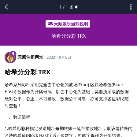
1
/
1
条
天顺娱乐游戏说明
哈希分分彩 TRX
天顺注册网址
2023年9月6日
哈希分分彩 TRX
哈希系列彩种采用完全去中心化的波场(Tron) 区块哈希值(Black
Hash) 数据作为开奖号码，以去中心化为基础，奖源所采取的数据
绝对公平，公正，不可篡改，数据公平可靠，亦可支持各位彩民随
时查验！
一、验证流程
1.哈希彩彩种指定发送地址每期转账一笔至接收地址，取该笔转账的
区块哈希值(Block Hash) 后五位数字，忽略字母作为开奖结果。