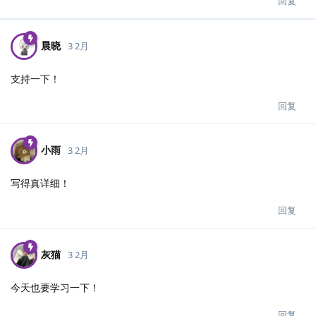
回复
晨晓
3 2月
支持一下！
回复
小雨
3 2月
写得真详细！
回复
灰猫
3 2月
今天也要学习一下！
回复