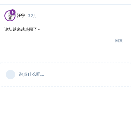
汪宇
3 2月
论坛越来越热闹了～
回复
说点什么吧...