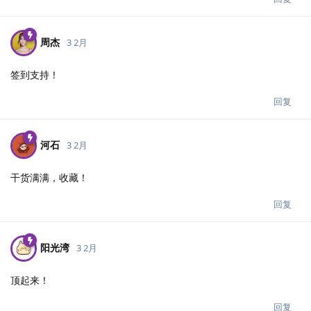
周杰
3 2月
签到支持！
回复
河石
3 2月
干货满满，收藏！
回复
阳光湾
3 2月
顶起来！
回复