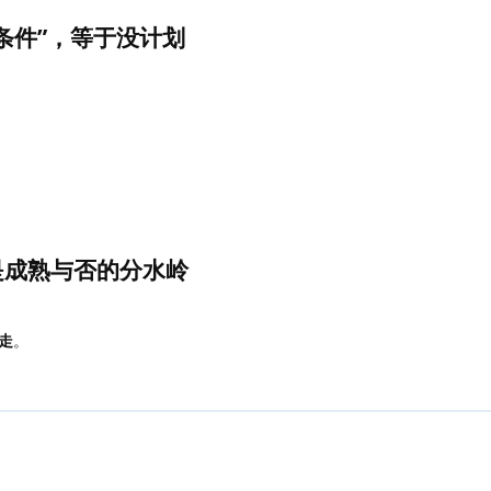
条件”，等于没计划
是成熟与否的分水岭
走
。