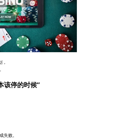
划，
。
本该停的时候”
成失败。