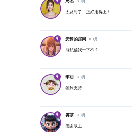
周杰
8 3月
太及时了，正好用得上！
安静的房间
8 3月
能私信我一下不？
李明
8 3月
签到支持！
雾茶
8 3月
感谢版主