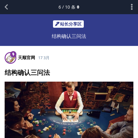
6
/
10
条
站长分享区
结构确认三问法
天顺官网
17 3月
结构确认三问法