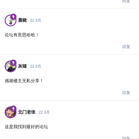
回复
晨晓
22 3月
论坛有意思哈哈！
回复
灰猫
22 3月
感谢楼主无私分享！
回复
北门老张
22 3月
这是我找到最好的论坛
回复