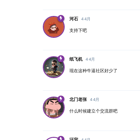
河石
4 4月
支持下吧
纸飞机
4 4月
现在这种牛逼社区好少了
北门老张
4 4月
什么时候建立个交流群吧
汪宇
4 4月