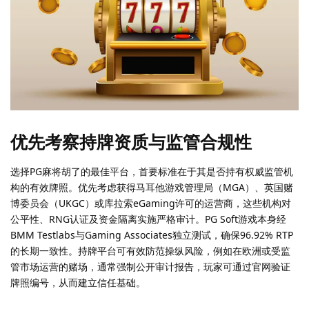
优先考察持牌资质与监管合规性
选择PG麻将胡了的最佳平台，首要标准在于其是否持有权威监管机
构的有效牌照。优先考虑获得马耳他游戏管理局（MGA）、英国赌
博委员会（UKGC）或库拉索eGaming许可的运营商，这些机构对
公平性、RNG认证及资金隔离实施严格审计。PG Soft游戏本身经
BMM Testlabs与Gaming Associates独立测试，确保96.92% RTP
的长期一致性。持牌平台可有效防范操纵风险，例如在欧洲或受监
管市场运营的赌场，通常强制公开审计报告，玩家可通过官网验证
牌照编号，从而建立信任基础。