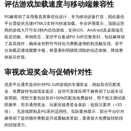
评估游戏加载速度与移动端兼容性
PG麻将胡了采用垂直屏幕优化设计，专为移动设备打造，因此最佳
平台需提供无缝HTML5支持与快速加载。专业评测显示，顶级运营
商的游戏大厅可在3秒内启动游戏，支持iOS、Android及桌面端无
延迟切换。举例而言，某些平台集成PG Soft完整系列，包括麻将胡
了及其续作，确保金色野符号转化与乘数递增机制流畅呈现。若平
台加载迟缓或频繁卡顿，将显著削弱级联消除的动态体验，降低整
体娱乐价值。
审视欢迎奖金与促销针对性
优质平台通常提供针对PG Soft游戏的专属奖金，例如首存匹配奖
金、免费旋转包或现金返还，这些可直接应用于麻将胡了以延长试
探周期。理想方案包括首存100%匹配加免费旋转，用于低注测试级
联频率，而非通用奖金。玩家应核查奖金条款：低投注要求（<35
倍）、无游戏限制及PG系列适用性。实际案例显示，部分平台针对
麻将胡了提供额外乘数提升或重触发奖励，显著放大免费旋转阶段
的回报潜力。