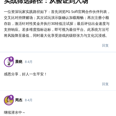
实战筛选路径：从验证到入场
一位资深玩家实践路径如下：首先浏览PG Soft官网合作伙伴列表，
交叉比对持牌赌场；其次试玩演示版确认加载顺畅；再次注册小额
存款，激活针对性奖金并执行30转低注试探；最后评估出金速度与
支持响应。若多维度指标达标，即可视为最佳平台。此系统方法可
将风险降至最低，同时最大化享受游戏的级联张力与文化沉浸感。
回复
晨晓
8 4月
感恩分享，好人一生平安！
回复
周杰
8 4月
继续潜水中～