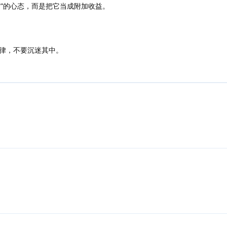
中”的心态，而是把它当成附加收益。
律，不要沉迷其中。