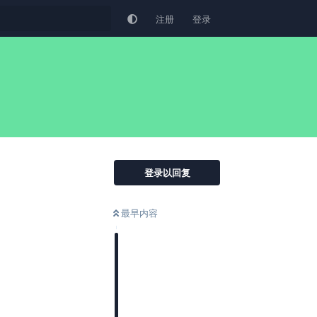
注册
登录
登录以回复
最早内容