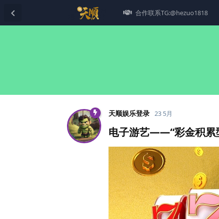
合作联系TG:@hezuo1818
天顺娱乐登录
23 5月
电子游艺——“彩金积累