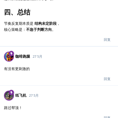
四、总结
节奏反复期本质是
结构未定阶段
，
核心策略是：
不急于判断方向
。
回复
咖啡跑腿
27 5月
有没有更刺激的
回复
纸飞机
27 5月
路过帮顶！
回复