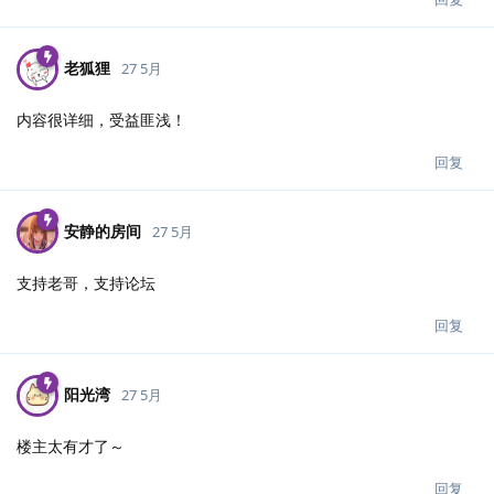
老狐狸
27 5月
内容很详细，受益匪浅！
回复
安静的房间
27 5月
支持老哥，支持论坛
回复
阳光湾
27 5月
楼主太有才了～
回复