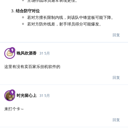
主场作战球员通常表现更佳。
结合防守对位
若对方擅长限制内线，则该队中锋篮板可能下降。
若对方防外线差，射手球员得分可能爆发。
回复
晚风吹酒香
31 5月
这里有没有卖百家乐挂机软件的
回复
时光留心上
31 5月
来打个卡～
回复