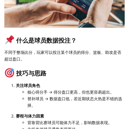
什么是球员数据投注？
不同于整场比分，玩家可以投注某个球员的得分、篮板、助攻是否
超过盘口。
技巧与思路
关注球员角色
核心得分手 → 得分盘口更高，但也更容易超出。
替补球员 → 数据盘口低，若近期状态火热是不错的选
择。
赛程与体力因素
背靠背比赛球员可能体力不足，影响数据表现。