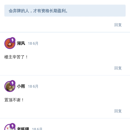
会弃牌的人，才有资格长期盈利。
回复
湖风
18 6月
楼主辛苦了！
回复
小雨
18 6月
置顶不谢！
回复
老狐狸
18 6月