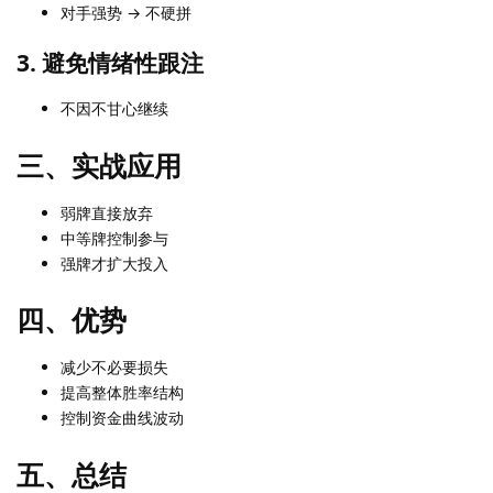
对手强势 → 不硬拼
3. 避免情绪性跟注
不因不甘心继续
三、实战应用
弱牌直接放弃
中等牌控制参与
强牌才扩大投入
四、优势
减少不必要损失
提高整体胜率结构
控制资金曲线波动
五、总结