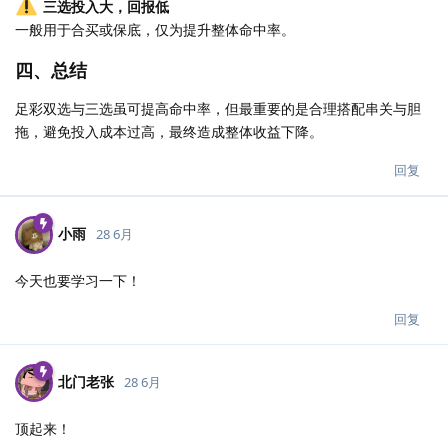
三选投入大，回报低
一般用于合买或保底，仅为提升整体命中率。
四、总结
足彩双选与三选虽可提高命中率，但最重要的是合理搭配串关与胆
拖，避免投入成本过高，最终造成整体收益下降。
回复
小雨
28 6月
今天也要学习一下！
回复
北门老张
28 6月
顶起来！