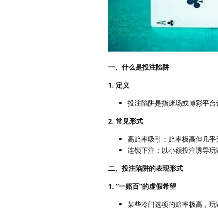
一、什么是投注陷阱
1. 定义
投注陷阱是指赌场或博彩平台
2. 常见形式
高赔率吸引：赔率极高但几乎
连锁下注：以小额投注诱导玩
二、投注陷阱的表现形式
1. “一赔百”的虚假希望
某些冷门选项的赔率极高，玩