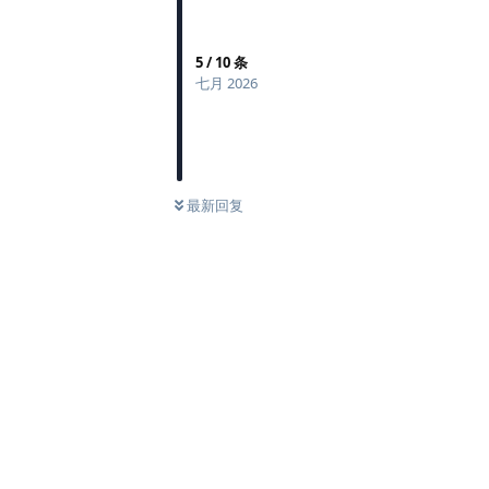
5
/
10
条
七月 2026
最新回复