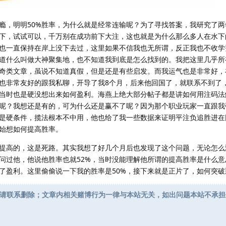
瘾，明明50%胜率，为什么就是经常连输呢？为了寻找答案，我研究了两
下，试试可以，千万别在成功前下大注，这也就是为什么那么多人在水下
也一直保持在岸上没下去过，这里如果不信我也无所谓，反正我也不收学
道什么叫做大神聚集地，也不知道我到底是怎么找到的。我把这里几乎所
奇类文章，虽说不知道真假，但是还是有些启发。而我运气也是非常好，
也非常友好的跟我私聊，开导了我8个月，后来他回国了，就联系不到了
当时也是硬没想出来如何盈利。海燕上绝大部分帖子都是讲如何用注码法
呢？我想还是有的，可为什么还是赢不了呢？因为那个职业玩家一直跟我
是硬条件，揽法根本不中用，他也给了我一些数据来证明平注负追胜进在
始想如何提高胜率。
提高的，这是死路。其实我想了好几个月后也发现了这个问题，无论怎么
也问过他，他说他胜率也就52%，当时没能理解他所谓的提高胜率是什么
了盈利。这里偷偷说一下我的胜率是50%，接下来就是正片了，如何突破
请联系删除；文章内相关赌博行为一律与本站无关，如出问题本站不承担