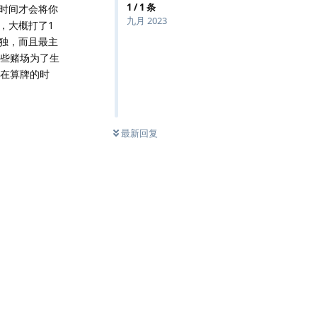
1
/
1
条
时时间才会将你
九月 2023
，大概打了1
独，而且最主
那些赌场为了生
次在算牌的时
最新回复