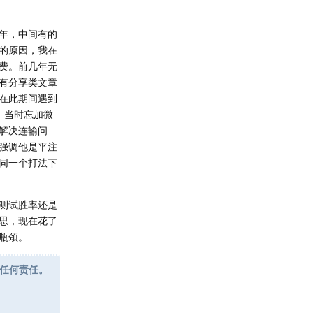
年，中间有的
的原因，我在
费。前几年无
有分享类文章
在此期间遇到
，当时忘加微
解决连输问
强调他是平注
同一个打法下
测试胜率还是
意思，现在花了
瓶颈。
任何责任。