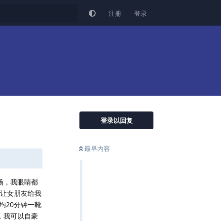
注册
登录
登录以回复
最早内容
场，我眼睛都
里让女朋友给我
均20分钟一靴
，我可以自豪