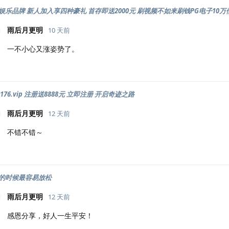
娱乐品牌 新人加入享四种豪礼 首存即送2000元 刷视频不如来刷钱PG电子10万
雨后月更明
10 天前
一不小心又涨姿势了。
176.vip 注册送8888元 立即注册 开启奇迹之路
雨后月更明
12 天前
不错不错～
的时候最容易放松
雨后月更明
12 天前
感恩分享，好人一生平安！