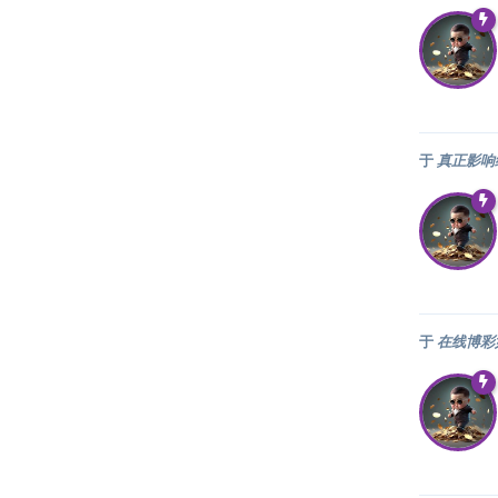
于
真正影响
于
在线博彩