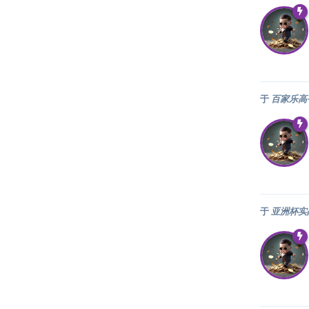
于
百家乐高
于
亚洲杯实