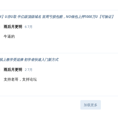
OM】U存U取 半亿级顶级域名 首周亏损包赔，NO钱包上押1000万U【可验证】
雨后月更明
6 7月
牛逼的
线上教学受追捧 初学者快速入门新方式
雨后月更明
2 7月
支持老哥，支持论坛
加载更多