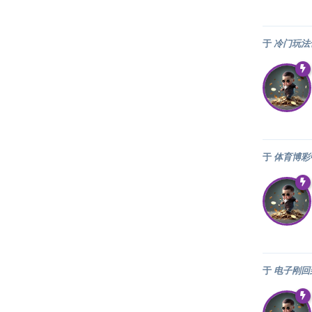
于
冷门玩法
于
体育博彩
于
电子刚回