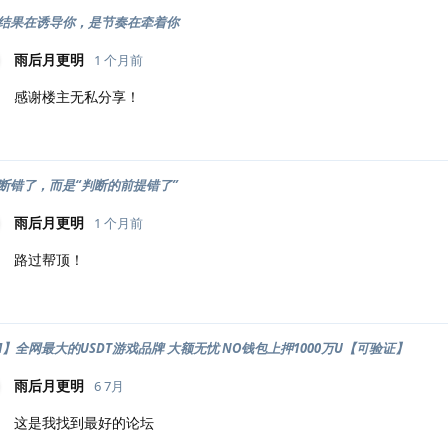
结果在诱导你，是节奏在牵着你
雨后月更明
1 个月前
感谢楼主无私分享！
断错了，而是“判断的前提错了”
雨后月更明
1 个月前
路过帮顶！
OM】全网最大的USDT游戏品牌 大额无忧 NO钱包上押1000万U【可验证】
雨后月更明
6 7月
这是我找到最好的论坛