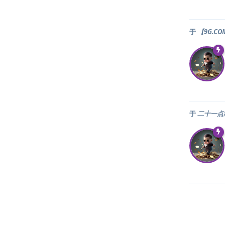
于
【9G.C
于
二十一点