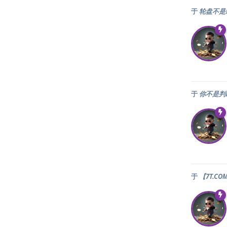
于
轮盘不是
于
你不是判
于
【7T.C