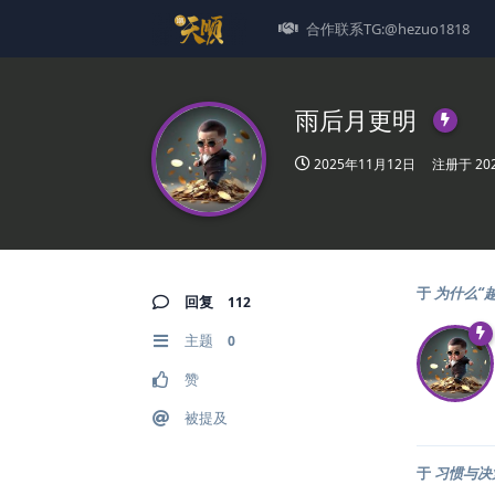
合作联系TG:@hezuo1818
雨后月更明
2025年11月12日
注册于
20
于
为什么“
回复
112
主题
0
赞
被提及
于
习惯与决