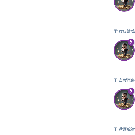
于
盘口波动
于
长时间集
于
体育投注