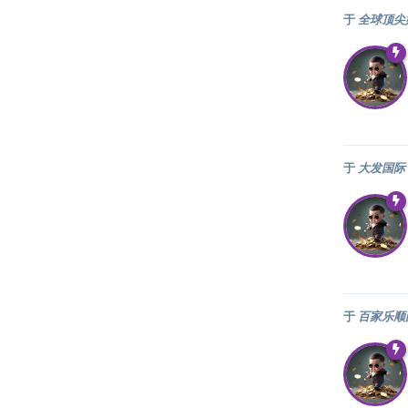
于
全球顶尖
于
大发国际 
于
百家乐顺