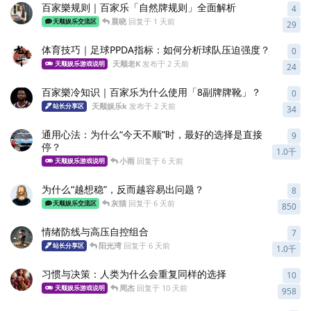
百家樂规则｜百家乐「自然牌规则」全面解析
4
4
条
晨晓
回复于
1 天前
天顺娱乐交流区
29
体育技巧｜足球PPDA指标：如何分析球队压迫强度？
0
0
条
天顺老K
发布于
2 天前
天顺娱乐游戏说明
24
百家樂冷知识｜百家乐为什么使用「8副牌牌靴」？
0
0
条
天顺娱乐k
发布于
2 天前
站长分享区
34
通用心法：为什么“今天不顺”时，最好的选择是直接
9
9
条
停？
1.0千
小雨
回复于
6 天前
天顺娱乐游戏说明
为什么“越想稳”，反而越容易出问题？
8
8
条
灰猫
回复于
6 天前
天顺娱乐交流区
850
情绪防线与高压自控组合
7
7
条
阳光湾
回复于
6 天前
站长分享区
1.0千
习惯与决策：人类为什么会重复同样的选择
10
10
周杰
回复于
10 天前
天顺娱乐游戏说明
958