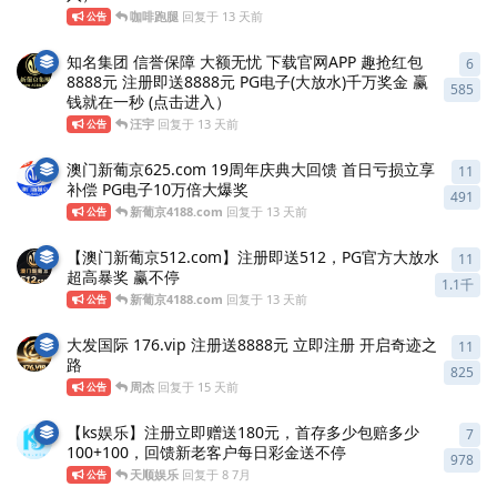
咖啡跑腿
回复于
13 天前
公告
知名集团 信誉保障 大额无忧 下载官网APP 趣抢红包
6
6
条
8888元 注册即送8888元 PG电子(大放水)千万奖金 赢
585
钱就在一秒 (点击进入）
汪宇
回复于
13 天前
公告
澳门新葡京625.com 19周年庆典大回馈 首日亏损立享
11
11
补偿 PG电子10万倍大爆奖
491
新葡京4188.​com
回复于
13 天前
公告
【澳门新葡京512.com】注册即送512，PG官方大放水
11
11
超高暴奖 赢不停
1.1千
新葡京4188.​com
回复于
13 天前
公告
大发国际 176.vip 注册送8888元 立即注册 开启奇迹之
11
11
路
825
周杰
回复于
15 天前
公告
【ks娱乐】注册立即赠送180元，首存多少包赔多少
7
7
条
100+100，回馈新老客户每日彩金送不停
978
天顺娱乐
回复于
8 7月
公告